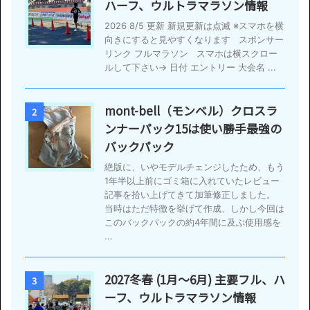
ハーフ、ウルトラマラソン情報
2026 8/5 更新 新規更新は点滅 ※スマホを横
向きにすると見やすくなります スポンサー
リンク フルマラソン スマホは横スクロー
ルして下さい→ 日付 エントリー 大会名 ...
mont-bell（モンベル）クロスラ
2
ンナーパック15は使い勝手最強の
バックパック
絶版に、いやモデルチェンジしたため、もう
1年半以上前にゴミ箱に入れていたレビュー
記事を拾い上げてきて加筆修正しました。
当時はただ特徴を挙げて作成、しかし今回は
このバックパックの約4年間に及ぶ使用感を
...
2027冬春 (1月〜6月) 主要フル、ハ
3
ーフ、ウルトラマラソン情報