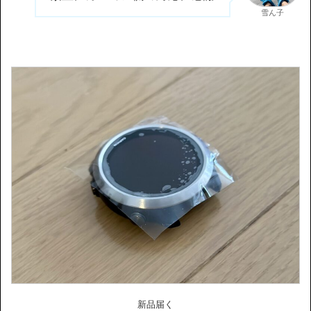
雪ん子
新品届く