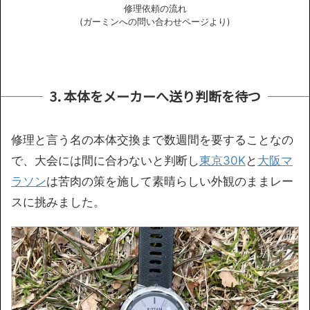
修理依頼の流れ
(ガーミンへの問い合わせページより)
3. 本体をメーカーへ送り判断を待つ
修理と言う名の本体交換まで数週間を要することなの
で、大会には間に合わないと判断し
東京30K
と
大阪マ
ラソン
は苦肉の策を施して素晴らしい外観のままレー
スに挑みました。