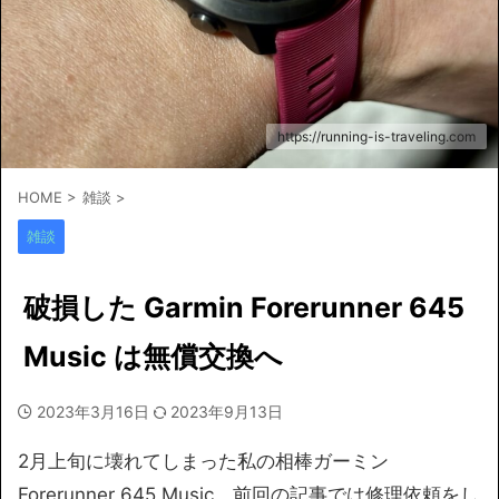
https://running-is-traveling.com
HOME
>
雑談
>
雑談
破損した Garmin Forerunner 645
Music は無償交換へ
2023年3月16日
2023年9月13日
2月上旬に壊れてしまった私の相棒ガーミン
Forerunner 645 Music、前回の記事では修理依頼をし