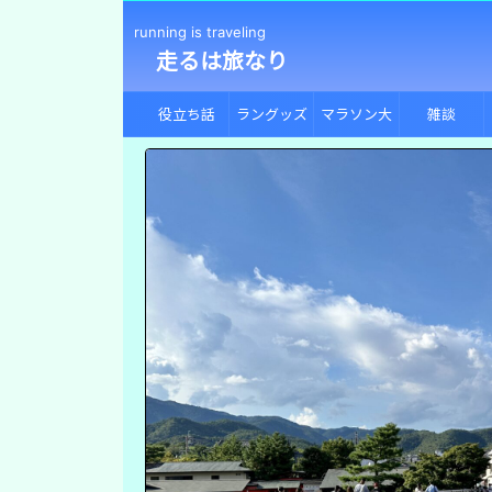
running is traveling
走るは旅なり
役立ち話
ラングッズ
マラソン大
雑談
会