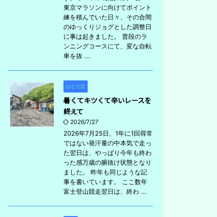
東京マラソンに向けてポイント
練を積んでいた日々、その合間
のゆっくりジョグとした調整日
に事は起きました。 普段のラ
ンニングコースにて、変な自転
車を抜 ...
ひとり言
暑くてキツくて辛いレースを
終えて
2026/7/27
2026年7月25日、1年に1回尋常
ではない発汗量の中本気で走っ
た翌日は、やっぱり今年も終わ
った感万歳の腑抜け状態となり
ました。 昨年も同じような記
事を書いています。 ここ数年
富士登山競走翌日は、終わ ...