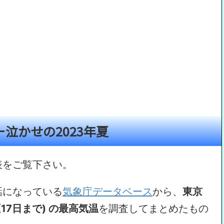
泣かせの2023年夏
表をご覧下さい。
話になっている
気象庁データベース
から、
東京
 (17日まで) の最高気温
を調査してまとめたもの