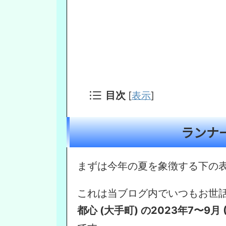
目次
[
表示
]
ランナー
まずは今年の夏を象徴する下の
これは当ブログ内でいつもお世
都心 (大手町) の2023年7〜9月