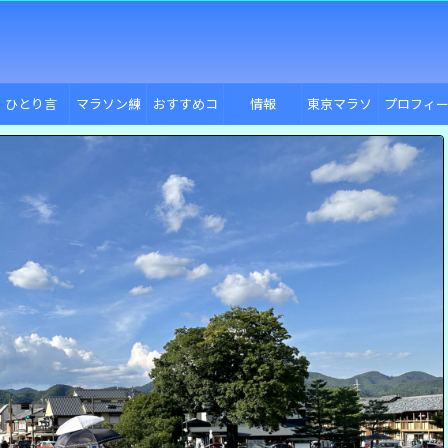
ひとり言
マラソン練
おすすめコ
情報
東京マラソ
プロフィ
習
ース
ン
ル