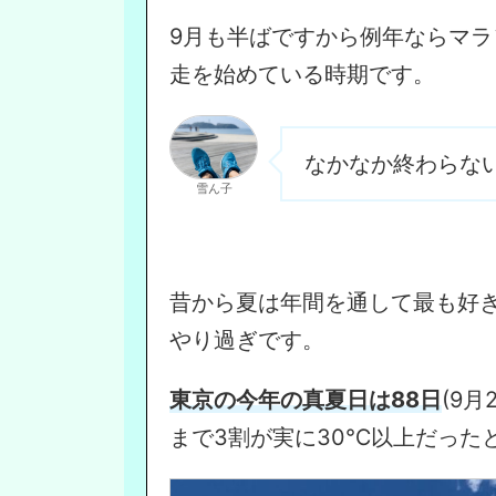
9月も半ばですから例年ならマ
走を始めている時期です。
なかなか終わらな
雪ん子
昔から夏は年間を通して最も好
やり過ぎです。
東京の今年の真夏日は88日
(9
まで3割が実に30℃以上だった