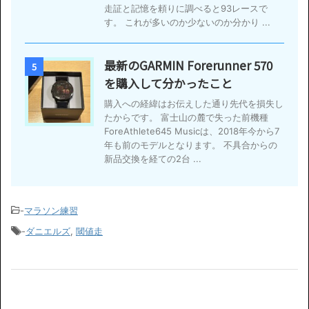
走証と記憶を頼りに調べると93レースで
す。 これが多いのか少ないのか分かり ...
最新のGARMIN Forerunner 570
5
を購入して分かったこと
購入への経緯はお伝えした通り先代を損失し
たからです。 富士山の麓で失った前機種
ForeAthlete645 Musicは、2018年今から7
年も前のモデルとなります。 不具合からの
新品交換を経ての2台 ...
-
マラソン練習
-
ダニエルズ
,
閾値走