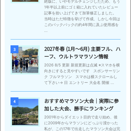
絶版に、いやモデルチェンジしたため、もう
1年半以上前にゴミ箱に入れていたレビュー
記事を拾い上げてきて加筆修正しました。
当時はただ特徴を挙げて作成、しかし今回は
このバックパックの約4年間に及ぶ使用感を
...
2027冬春 (1月〜6月) 主要フル、ハ
3
ーフ、ウルトラマラソン情報
2026 8/5 更新 新規更新は点滅 ※スマホを横
向きにすると見やすいです スポンサーリン
ク フルマラソン スマホは横スクロールし
て下さい→ 日 エントリー 大会名 開催 ...
おすすめマラソン大会｜実際に参
4
加した大会、勝手にランキング
2001年からダイエット目的で走り始め、後
に2009年からマラソンにどっぷり浸かった
私が、この17年で出走したマラソン大会は完