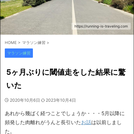
https://running-is-traveling.com
HOME
>
マラソン練習
>
マラソン練習
5ヶ月ぶりに閾値走をした結果に驚
いた
2020年10月6日
2023年10月4日
あれから幾ばく経つことでしょうか・・・5月以降に
頻発した肉離れがうんと長引いた
お話
は以前しまし
た。