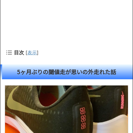
目次
[
表示
]
5ヶ月ぶりの閾値走が思いの外走れた話