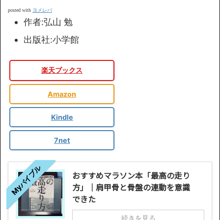
ヨメレバ
posted with
作者:
弘山 勉
出版社:
小学館
楽天ブックス
Amazon
Kindle
7net
Myバイブル
おすすめマラソン本「最高の走り
方」｜肩甲骨と骨盤の連動を意識
できた
続きを見る