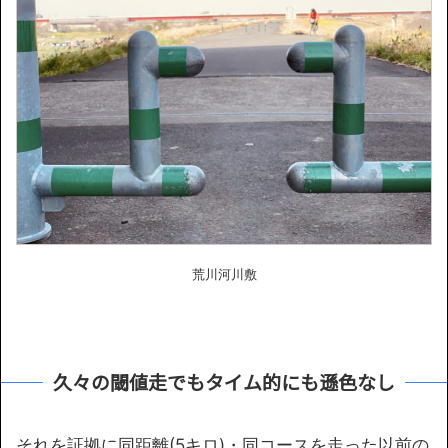
荒川河川敷
久々の閾値走でもタイム的にも遜色なし
それを証拠に同距離(5キロ)・同コースを走った以前の