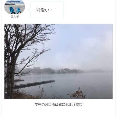
可愛い・・
雪ん子
早朝の河口湖は霧に包まれ霞む