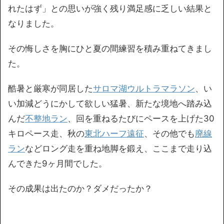
れたはず」との思いが強く残り満足感に乏しい結果と
なりました。
その悔しさを胸にひと夏の間練習を積み重ねてきまし
た。
酷暑と厳寒が同居した
サロマ湖ウルトラマラソン
、い
い加減どうにかして欲しい猛暑、新たな境地へ踏み込
んだ
不整地ラン
、回を重ねるたびにペースを上げた30
キロペース走、秋の
東北ハーフ遠征
、その他でも
廃線
ラン
などロング走を重ね地脚を鍛え、ここまで走り込
んできた9ヶ月間でした。
その成果は出たのか？ダメだったか？