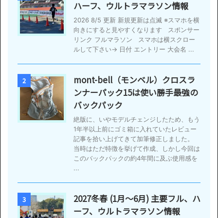
ハーフ、ウルトラマラソン情報
2026 8/5 更新 新規更新は点滅 ※スマホを横
向きにすると見やすくなります スポンサー
リンク フルマラソン スマホは横スクロー
ルして下さい→ 日付 エントリー 大会名 ...
mont-bell（モンベル）クロスラ
2
ンナーパック15は使い勝手最強の
バックパック
絶版に、いやモデルチェンジしたため、もう
1年半以上前にゴミ箱に入れていたレビュー
記事を拾い上げてきて加筆修正しました。
当時はただ特徴を挙げて作成、しかし今回は
このバックパックの約4年間に及ぶ使用感を
...
2027冬春 (1月〜6月) 主要フル、ハ
3
ーフ、ウルトラマラソン情報