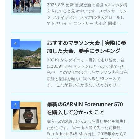
2026 8/5 更新 新規更新は点滅 ※スマホを横
向きにすると見やすいです スポンサーリン
ク フルマラソン スマホは横スクロールし
て下さい→ 日 エントリー 大会名 開催 ...
おすすめマラソン大会｜実際に参
4
加した大会、勝手にランキング
2001年からダイエット目的で走り始め、後
に2009年からマラソンにどっぷり浸かった
私が、この17年で出走したマラソン大会は完
走証と記憶を頼りに調べると93レースで
す。 これが多いのか少ないのか分かり ...
最新のGARMIN Forerunner 570
5
を購入して分かったこと
購入への経緯はお伝えした通り先代を損失し
たからです。 富士山の麓で失った前機種
ForeAthlete645 Musicは、2018年今から7