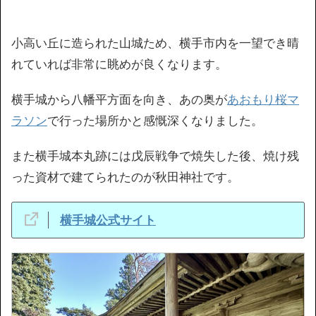
小高い丘に造られた山城ため、横手市内を一望でき晴
れていれば非常に眺めが良くなります。
横手城から八幡平方面を向き、あの奥が
あおもり桜マ
ラソン
で行った場所かと感慨深くなりました。
また横手城本丸跡には戊辰戦争で焼失した後、焼け残
った資材で建てられたのが秋田神社です。
横手城公式サイト