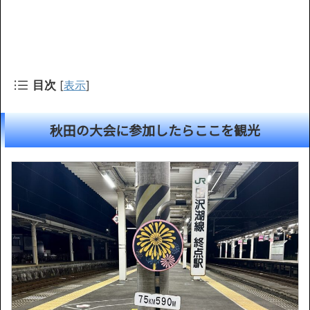
目次
[
表示
]
秋田の大会に参加したらここを観光