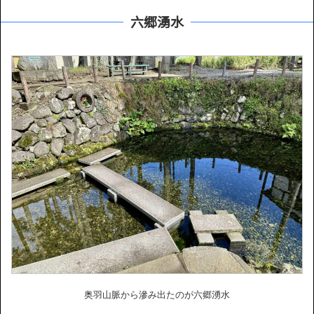
六郷湧水
奥羽山脈から滲み出たのが六郷湧水