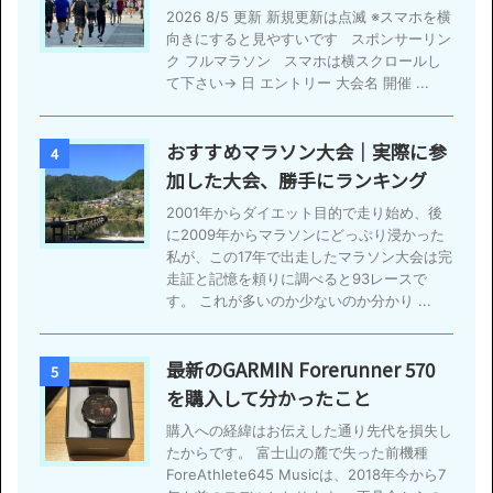
2026 8/5 更新 新規更新は点滅 ※スマホを横
向きにすると見やすいです スポンサーリン
ク フルマラソン スマホは横スクロールし
て下さい→ 日 エントリー 大会名 開催 ...
おすすめマラソン大会｜実際に参
4
加した大会、勝手にランキング
2001年からダイエット目的で走り始め、後
に2009年からマラソンにどっぷり浸かった
私が、この17年で出走したマラソン大会は完
走証と記憶を頼りに調べると93レースで
す。 これが多いのか少ないのか分かり ...
最新のGARMIN Forerunner 570
5
を購入して分かったこと
購入への経緯はお伝えした通り先代を損失し
たからです。 富士山の麓で失った前機種
ForeAthlete645 Musicは、2018年今から7