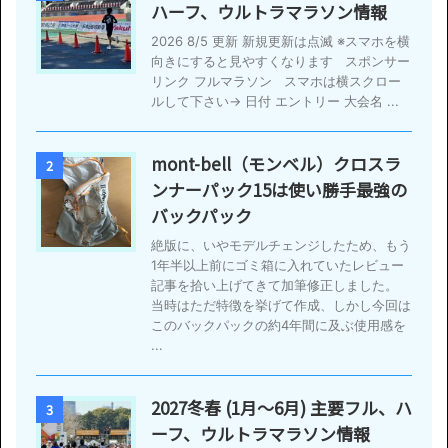
ハーフ、ウルトラマラソン情報
2026 8/5 更新 新規更新は点滅 ※スマホを横
向きにすると見やすくなります スポンサー
リンク フルマラソン スマホは横スクロー
ルして下さい→ 日付 エントリー 大会名 ...
mont-bell（モンベル）クロスラ
2
ンナーパック15は使い勝手最強の
バックパック
絶版に、いやモデルチェンジしたため、もう
1年半以上前にゴミ箱に入れていたレビュー
記事を拾い上げてきて加筆修正しました。
当時はただ特徴を挙げて作成、しかし今回は
このバックパックの約4年間に及ぶ使用感を
...
2027冬春 (1月〜6月) 主要フル、ハ
3
ーフ、ウルトラマラソン情報