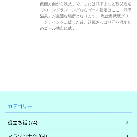
飯能方面から秩父まで、または武甲山など秩父近辺
でのロングランニングならゴール指定はここ「武甲
温泉」が最適な場所となります。 私は奥武蔵グリ
ーンラインを走破した後、綺麗さっぱり汗を流すた
めゴール地点に武 ...
カテゴリー
役立ち話 (74)
マラソン大会 (64)