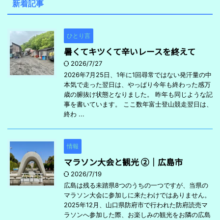
新着記事
ひとり言
暑くてキツくて辛いレースを終えて
2026/7/27
2026年7月25日、1年に1回尋常ではない発汗量の中
本気で走った翌日は、やっぱり今年も終わった感万
歳の腑抜け状態となりました。 昨年も同じような記
事を書いています。 ここ数年富士登山競走翌日は、
終わ ...
情報
マラソン大会と観光 ②｜広島市
2026/7/19
広島は残る未踏県8つのうちの一つですが、当県の
マラソン大会に参加しに来たわけではありません。
2025年12月、山口県防府市で行われた防府読売マ
ラソンへ参加した際、お楽しみの観光をお隣の広島