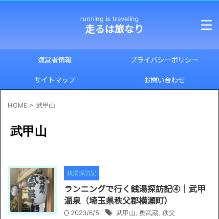
running is traveling
走るは旅なり
運営者情報
プライバシーポリシー
サイトマップ
お問い合わせ
HOME
>
武甲山
武甲山
銭湯探訪記
ランニングで行く銭湯探訪記④｜武甲
温泉（埼玉県秩父郡横瀬町）
2023/6/5
武甲山
,
奥武蔵
,
秩父