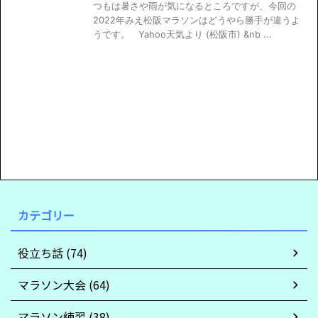
つもは暑さや雨が気になるところですが、今回の
2022年みえ松阪マラソンはどうやら勝手が違うよ
うです。 Yahoo天気より (松阪市) &nb ...
カテゴリー
役立ち話 (74)
マラソン大会 (64)
マラソン練習 (38)