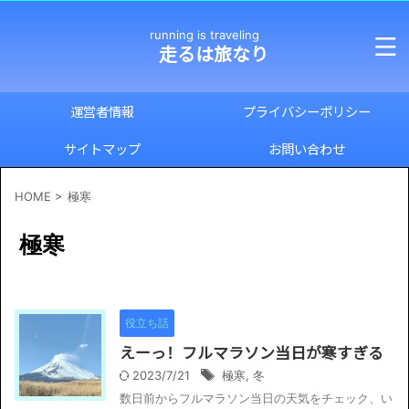
running is traveling
走るは旅なり
運営者情報
プライバシーポリシー
サイトマップ
お問い合わせ
HOME
>
極寒
極寒
役立ち話
えーっ！フルマラソン当日が寒すぎる
2023/7/21
極寒
,
冬
数日前からフルマラソン当日の天気をチェック、い