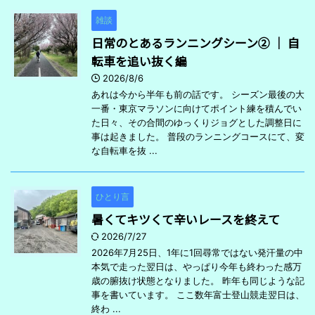
雑談
日常のとあるランニングシーン② ｜ 自
転車を追い抜く編
2026/8/6
あれは今から半年も前の話です。 シーズン最後の大
一番・東京マラソンに向けてポイント練を積んでい
た日々、その合間のゆっくりジョグとした調整日に
事は起きました。 普段のランニングコースにて、変
な自転車を抜 ...
ひとり言
暑くてキツくて辛いレースを終えて
2026/7/27
2026年7月25日、1年に1回尋常ではない発汗量の中
本気で走った翌日は、やっぱり今年も終わった感万
歳の腑抜け状態となりました。 昨年も同じような記
事を書いています。 ここ数年富士登山競走翌日は、
終わ ...