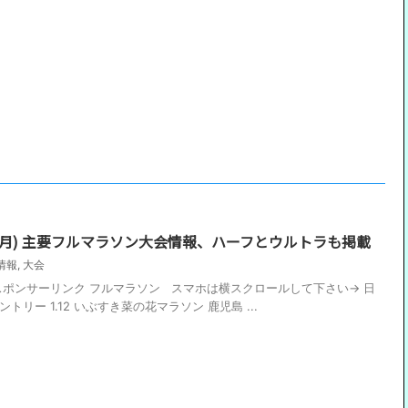
月〜6月) 主要フルマラソン大会情報、ハーフとウルトラも掲載
情報
,
大会
更新 スポンサーリンク フルマラソン スマホは横スクロールして下さい→ 日
ントリー 1.12 いぶすき菜の花マラソン 鹿児島 ...