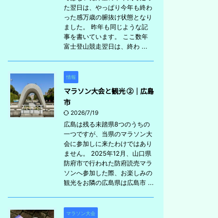
た翌日は、やっぱり今年も終わ
った感万歳の腑抜け状態となり
ました。 昨年も同じような記
事を書いています。 ここ数年
富士登山競走翌日は、終わ ...
情報
マラソン大会と観光 ②｜広島
市
2026/7/19
広島は残る未踏県8つのうちの
一つですが、当県のマラソン大
会に参加しに来たわけではあり
ません。 2025年12月、山口県
防府市で行われた防府読売マラ
ソンへ参加した際、お楽しみの
観光をお隣の広島県は広島市 ...
マラソン大会