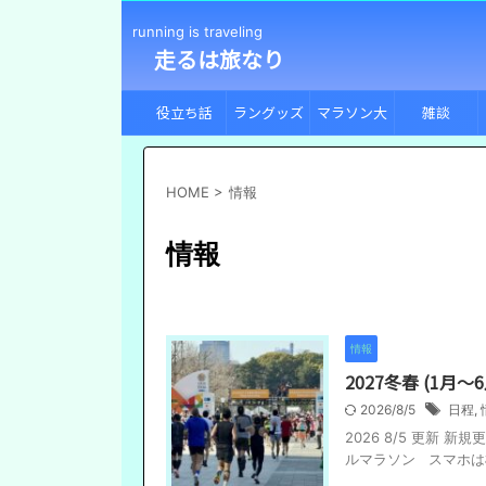
running is traveling
走るは旅なり
役立ち話
ラングッズ
マラソン大
雑談
会
HOME
>
情報
情報
情報
2027冬春 (1
2026/8/5
日程
,
2026 8/5 更新
ルマラソン スマホは横