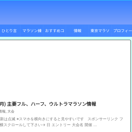
ひとり言
マラソン練
おすすめコ
情報
東京マラソ
プロフィ
習
ース
ン
ル
月〜6月) 主要フル、ハーフ、ウルトラマラソン情報
情報
,
大会
 新規更新は点滅 ※スマホを横向きにすると見やすいです スポンサーリンク フ
スクロールして下さい→ 日 エントリー 大会名 開催 ...