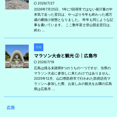
2026/7/27
2026年7月25日、1年に1回尋常ではない発汗量の中
本気で走った翌日は、やっぱり今年も終わった感万
歳の腑抜け状態となりました。 昨年も同じような記
事を書いています。 ここ数年富士登山競走翌日は、
終わ ...
情報
マラソン大会と観光 ②｜広島市
2026/7/19
広島は残る未踏県8つのうちの一つですが、当県の
マラソン大会に参加しに来たわけではありません。
2025年12月、山口県防府市で行われた防府読売マ
ラソンへ参加した際、お楽しみの観光をお隣の広島
県は広島市 ...
広告