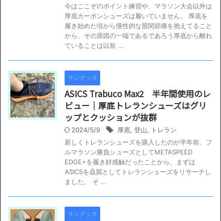
今はここぞのポイント練習や、マラソン大会以外は
厚底カーボンシューズは履いていません。 厚底を
履き始めた頃から慢性的な股関節痛を抱えてること
から、その原因の一端であるであろう厚底から離れ
ていることは以前 ...
ラングッズ
ASICS Trabuco Max2 半年間使用のレ
ビュー｜厚底トレランシューズはグリ
ップとクッションが抜群
2024/5/9
厚底
,
登山
,
トレラン
新しくトレランシューズを購入したのが半年前、フ
ルマラソン勝負シューズとしてMETASPEED
EDGE+を履き好感触だったことから、まずは
ASICSを贔屓としてトレランシューズをリサーチし
ました。 そ ...
ラングッズ