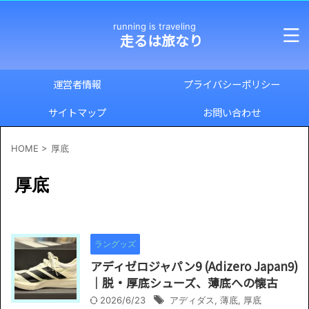
running is traveling
走るは旅なり
運営者情報
プライバシーポリシー
サイトマップ
お問い合わせ
HOME
>
厚底
厚底
ラングッズ
アディゼロジャパン9 (Adizero Japan9)
｜脱・厚底シューズ、薄底への懐古
2026/6/23
アディダス
,
薄底
,
厚底